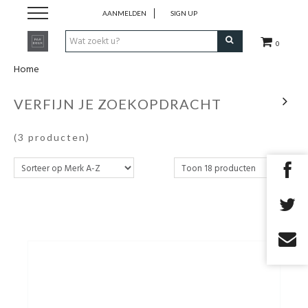
AANMELDEN
SIGN UP
0
Home
Zomer '26
VERFIJN JE ZOEKOPDRACHT
Merken
(3 producten)
Cadeaubon