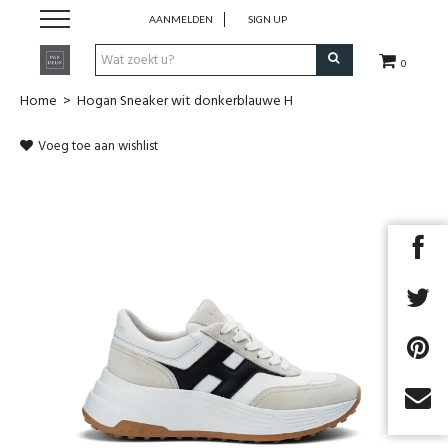
AANMELDEN
SIGN UP
0
Home
>
Hogan Sneaker wit donkerblauwe H
Zomer '26
Voeg toe aan wishlist
Merken
Cadeaubon
Next