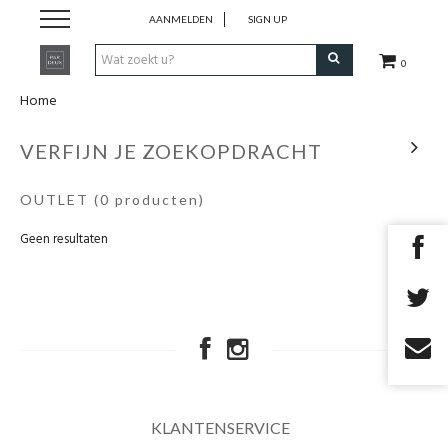
AANMELDEN
SIGN UP
0
Home
Zomer '26
VERFIJN JE ZOEKOPDRACHT
Merken
OUTLET
(0 producten)
Cadeaubon
Geen resultaten
KLANTENSERVICE