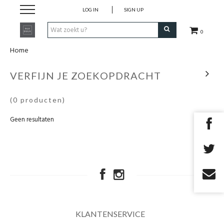
LOG IN
SIGN UP
0
Home
Zomer '26
VERFIJN JE ZOEKOPDRACHT
Merken
(0 producten)
Cadeaubon
Geen resultaten
KLANTENSERVICE