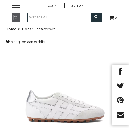
LOG IN
SIGN UP
0
Home
>
Hogan Sneaker wit
Zomer '26
Voeg toe aan wishlist
Merken
Cadeaubon
Next