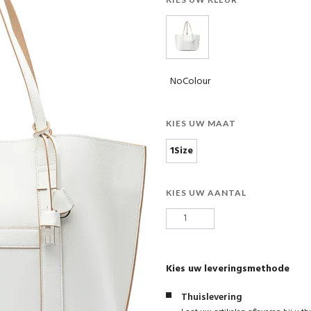
NoColour
KIES UW MAAT
1Size
KIES UW AANTAL
Kies uw leveringsmethode
Thuislevering